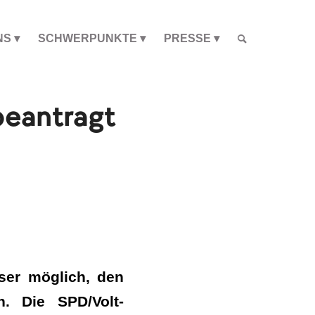
NS
SCHWERPUNKTE
PRESSE
beantragt
ser möglich, den
. Die SPD/Volt-