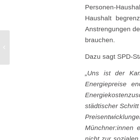
Personen-Hausha
Haushalt begrenzt
Anstrengungen des
brauchen.
Reformen für ein starres Schulsystem
Dazu sagt SPD-St
„Uns ist der Ka
Energiepreise e
Energiekostenzus
städtischer Schrit
Preisentwicklun
Münchner:innen e
nicht zur soziale