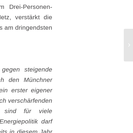
m Drei-Personen-
etz, verstärkt die
es am dringendsten
Fu
um
 gegen steigende
rch den Münchner
in erster eigener
lich verschärfenden
d sind für viele
ergiepolitik darf
its in diesem Jahr