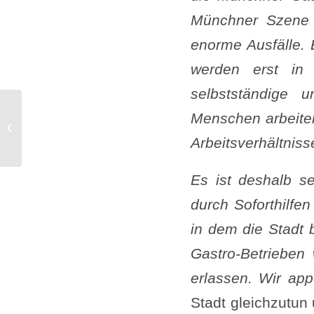
Münchner Szene 
enorme Ausfälle. 
werden erst in 
selbstständige u
Menschen arbeiten
Münchner Abwasser als
Frühwarnsystem!
Arbeitsverhältnisse
Es ist deshalb s
durch Soforthilfen
in dem die Stadt 
Gastro-Betrieben
erlassen. Wir appe
Stadt gleichzutun