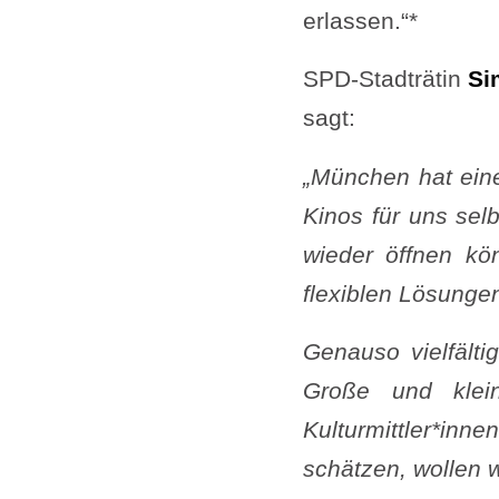
erlassen.“*
SPD-Stadträtin
Si
sagt:
„München hat eine
Kinos für uns selb
wieder öffnen kö
flexiblen Lösungen
Genauso vielfält
Große und klein
Kulturmittler*inne
schätzen, wollen w