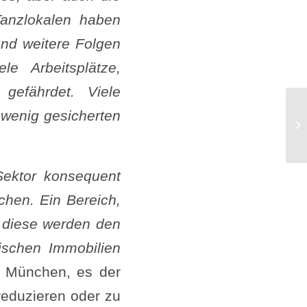
anzlokalen haben
und weitere Folgen
e Arbeitsplätze,
 gefährdet. Viele
 wenig gesicherten
Co
Fr
Sektor konsequent
achen. Ein Bereich,
– diese werden den
ischen Immobilien
n München, es der
reduzieren oder zu