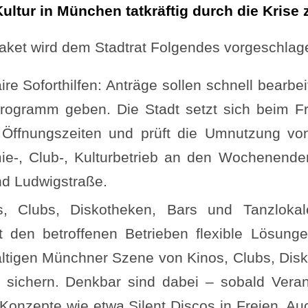
ltur in München tatkräftig durch die Krise z
aket wird dem Stadtrat Folgendes vorgeschlag
ire Soforthilfen: Anträge sollen schnell bearbei
rogramm geben. Die Stadt setzt sich beim Frei
 Öffnungszeiten und prüft die Umnutzung vo
e-, Club-, Kulturbetrieb an den Wochenenden
nd Ludwigstraße.
os, Clubs, Diskotheken, Bars und Tanzlokal
 den betroffenen Betrieben flexible Lösung
lfältigen Münchner Szene von Kinos, Clubs, Dis
 sichern. Denkbar sind dabei – sobald Veran
Konzepte wie etwa Silent Discos in Freien. Au