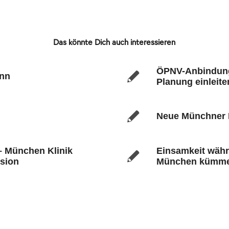
Das könnte Dich auch interessieren
ÖPNV-Anbindung
ann
Planung einleite
Neue Münchner M
 – München Klinik
Einsamkeit währ
ision
München kümmer