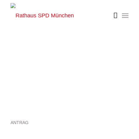
Aufklärungskampagne
über die Grün- und
Schutzzeiten für
Fußgänger an
Ampeln
ANTRAG