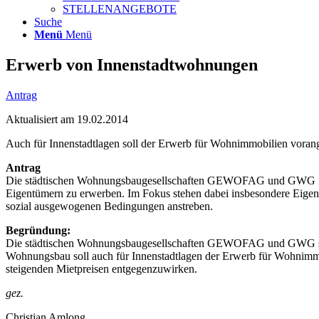
Erwerb von Innenstadtwohnungen
Antrag
Aktualisiert am 19.02.2014
Auch für Innenstadtlagen soll der Erwerb für Wohnimmobilien voran
Antrag
Die städtischen Wohnungsbaugesellschaften GEWOFAG und GWG inte
Eigentümern zu erwerben. Im Fokus stehen dabei insbesondere Eigen
sozial ausgewogenen Bedingungen anstreben.
Begründung:
Die städtischen Wohnungsbaugesellschaften GEWOFAG und GWG sind 
Wohnungsbau soll auch für Innenstadtlagen der Erwerb für Wohnimmob
steigenden Mietpreisen entgegenzuwirken.
gez.
Christian Amlong
Heide Rieke
Ulrike Boesser
Bettina Messinger
Beatrix Zurek